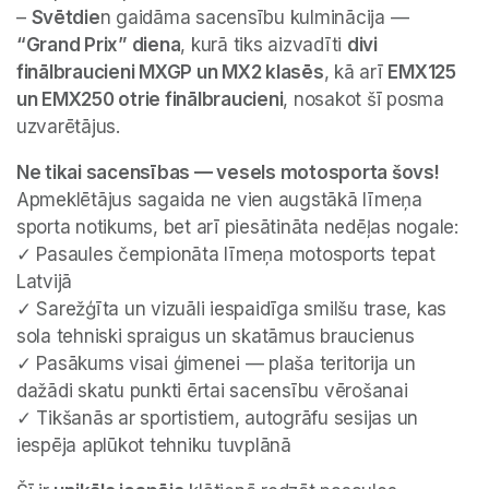
– 
Svētdie
n gaidāma sacensību kulminācija — 
“Grand Prix” diena
, kurā tiks aizvadīti 
divi 
finālbraucieni MXGP un MX2 klasēs
, kā arī 
EMX125 
un EMX250 otrie finālbraucieni
, nosakot šī posma 
uzvarētājus.
Ne tikai sacensības — vesels motosporta šovs!
Apmeklētājus sagaida ne vien augstākā līmeņa 
sporta notikums, bet arī piesātināta nedēļas nogale:

✓ Pasaules čempionāta līmeņa motosports tepat 
Latvijā

✓ Sarežģīta un vizuāli iespaidīga smilšu trase, kas 
sola tehniski spraigus un skatāmus braucienus

✓ Pasākums visai ģimenei — plaša teritorija un 
dažādi skatu punkti ērtai sacensību vērošanai

✓ Tikšanās ar sportistiem, autogrāfu sesijas un 
iespēja aplūkot tehniku tuvplānā