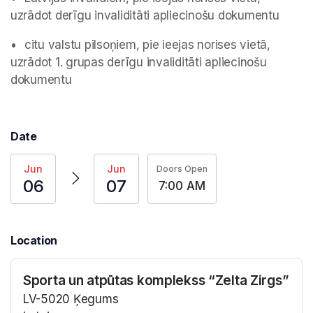
uzrādot derīgu invaliditāti apliecinošu dokumentu 
•	citu valstu pilsoņiem, pie ieejas norises vietā, 
uzrādot 1. grupas derīgu invaliditāti apliecinošu 
dokumentu
(opens in a new tab)
Date
Jun
Jun
Doors Open
06
07
7:00 AM
Location
Sporta un atpūtas komplekss “Zelta Zirgs”
LV-5020 Ķegums