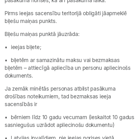
pasākuma norises, kā arī pasākuma laikā. 
Pirms ieejas sacensību teritorijā obligāti jāapmeklē 
biļešu maiņas punkts.
Biļešu maiņas punktā jāuzrāda:
•	ieejas biļete;
•	biļetēm ar samazinātu maksu vai bezmaksas 
biļetēm – attiecīgā apliecība un personu apliecinošs 
dokuments. 
Ja zemāk minētās personas atbilst pasākuma 
drošības noteikumiem, tad bezmaksas ieeja 
sacensībās ir
•	bērniem līdz 10 gadu vecumam (ieskaitot 10 gadus 
sasniegušus uzrādot apliecinošu dokumentu)
•	Latvijas invalīdiem, pie ieejas norises vietā, 