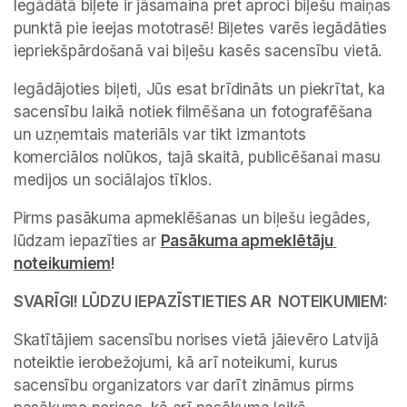
Iegādātā biļete ir jāsamaina pret aproci biļešu maiņas 
punktā pie ieejas mototrasē! Biļetes varēs iegādāties 
iepriekšpārdošanā vai biļešu kasēs sacensību vietā. 
Iegādājoties biļeti, Jūs esat brīdināts un piekrītat, ka 
sacensību laikā notiek filmēšana un fotografēšana 
un uzņemtais materiāls var tikt izmantots 
komerciālos nolūkos, tajā skaitā, publicēšanai masu 
medijos un sociālajos tīklos.
Pirms pasākuma apmeklēšanas un biļešu iegādes, 
lūdzam iepazīties ar 
Pasākuma apmeklētāju 
noteikumiem
(opens in a new tab)
!
SVARĪGI! LŪDZU IEPAZĪSTIETIES AR  NOTEIKUMIEM:
Skatītājiem sacensību norises vietā jāievēro Latvijā 
noteiktie ierobežojumi, kā arī noteikumi, kurus 
sacensību organizators var darīt zināmus pirms 