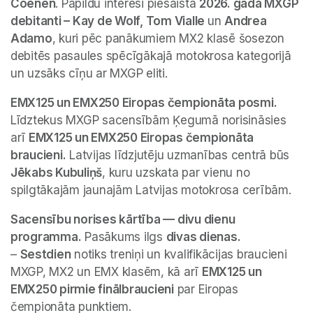
Coenen
. Papildu interesi piesaista 
2026. gada MXGP 
debitanti – Kay de Wolf, Tom Vialle 
un 
Andrea 
Adamo
, kuri pēc panākumiem MX2 klasē šosezon 
debitēs pasaules spēcīgākajā motokrosa kategorijā 
un uzsāks cīņu ar MXGP eliti.
EMX125 un EMX250 Eiropas čempionāta posmi.
Līdztekus MXGP sacensībām Ķegumā norisināsies 
arī 
EMX125 un EMX250 Eiropas čempionāta 
braucieni.
 Latvijas līdzjutēju uzmanības centrā būs 
Jēkabs Kubuliņš
, kuru uzskata par vienu no 
spilgtākajām jaunajām Latvijas motokrosa cerībām.
Sacensību norises kārtība — divu dienu 
programma.
 Pasākums ilgs 
divas dienas.
– 
Sestdien
 notiks treniņi un kvalifikācijas braucieni 
MXGP, MX2 un EMX klasēm, kā arī 
EMX125 un 
EMX250 pirmie finālbraucieni
 par Eiropas 
čempionāta punktiem.
