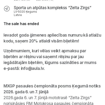
Sporta un atpūtas komplekss “Zelta Zirgs”
LV-5020 Ķegums
Latvia
The sale has ended
Ievadot goda ģimenes apliecības numuru kā atlaižu 
kodu, saņem 20% atlaidi visām biļetēm!
Uzņēmumiem, kuri vēlas veikt apmaksu par 
biļetēm ar rēķinu vai saņemt rēķinu par jau 
iegādātajām biļetēm, lūgums sazināties ar mums 
e-pastā: info@aula.lv.

MXGP pasaules čempionāta posms Ķegumā notiks 
2026.gada 6. un 7. jūnijā mototrasē “Zelta Zirgs” 
norisināsies FIM Motokrosa pasaules čempionāta 