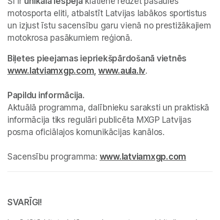
Šī ir 
unikāla iespēja
 klātienē redzēt pasaules 
motosporta eliti, atbalstīt Latvijas labākos sportistus 
un izjust īstu sacensību garu vienā no prestižākajiem 
motokrosa pasākumiem reģionā.
Biļetes pieejamas iepriekšpārdošanā vietnēs 
www.latviamxgp.com
(opens in a new tab)
, 
www.aula.lv
(opens in a new ta
(opens in a new ta
.

Papildu informācija. 
Aktuālā programma, dalībnieku saraksti un praktiskā 
informācija tiks regulāri publicēta MXGP Latvijas 
posma oficiālajos komunikācijas kanālos.

Sacensību programma: 
www.latviamxgp.com
(opens i
SVARĪGI! 