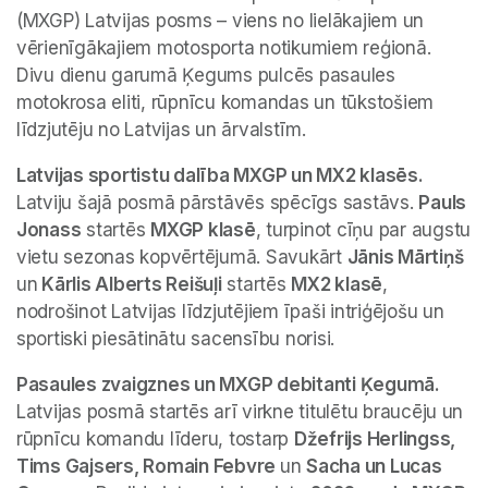
(MXGP) Latvijas posms – viens no lielākajiem un 
vērienīgākajiem motosporta notikumiem reģionā. 
Divu dienu garumā Ķegums pulcēs pasaules 
motokrosa eliti, rūpnīcu komandas un tūkstošiem 
līdzjutēju no Latvijas un ārvalstīm.
Latvijas sportistu dalība MXGP un MX2 klasēs.
Latviju šajā posmā pārstāvēs spēcīgs sastāvs. 
Pauls 
Jonass
 startēs 
MXGP klasē
, turpinot cīņu par augstu 
vietu sezonas kopvērtējumā. Savukārt 
Jānis Mārtiņš 
un
 Kārlis Alberts Reišuļi
 startēs 
MX2 klasē
, 
nodrošinot Latvijas līdzjutējiem īpaši intriģējošu un 
sportiski piesātinātu sacensību norisi.
Pasaules zvaigznes un MXGP debitanti Ķegumā.
Latvijas posmā startēs arī virkne titulētu braucēju un 
rūpnīcu komandu līderu, tostarp 
Džefrijs Herlingss, 
Tims Gajsers, Romain Febvre 
un 
Sacha un Lucas 